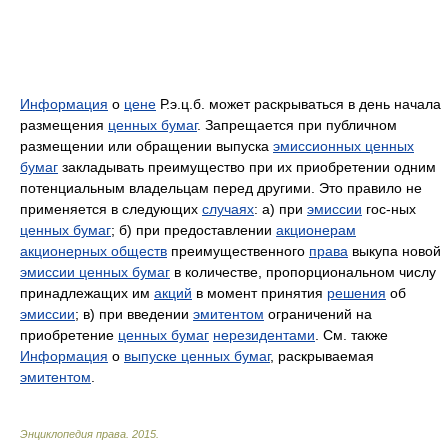
Информация
о
цене
Р.э.ц.б. может раскрываться в день начала
размещения
ценных бумаг
. Запрещается при публичном
размещении или обращении выпуска
эмиссионных ценных
бумаг
закладывать преимущество при их приобретении одним
потенциальным владельцам перед другими. Это правило не
применяется в следующих
случаях
: а) при
эмиссии
гос-ных
ценных бумаг
; б) при предоставлении
акционерам
акционерных обществ
преимущественного
права
выкупа новой
эмиссии ценных бумаг
в количестве, пропорциональном числу
принадлежащих им
акций
в момент принятия
решения
об
эмиссии
; в) при введении
эмитентом
ограничений на
приобретение
ценных бумаг
нерезидентами
. См. также
Информация
о
выпуске ценных бумаг
, раскрываемая
эмитентом
.
Энциклопедия права
.
2015
.