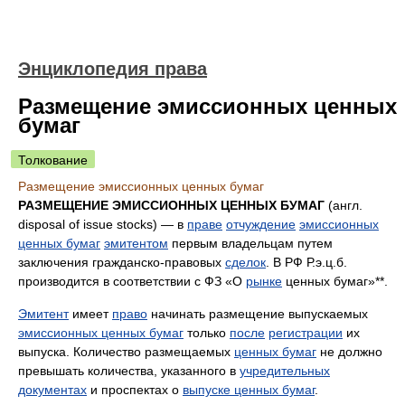
Энциклопедия права
Размещение эмиссионных ценных
бумаг
Толкование
Размещение эмиссионных ценных бумаг
РАЗМЕЩЕНИЕ ЭМИССИОННЫХ ЦЕННЫХ БУМАГ
(англ.
disposal of issue stocks) — в
праве
отчуждение
эмиссионных
ценных бумаг
эмитентом
первым владельцам путем
заключения гражданско-правовых
сделок
. В РФ Р.э.ц.б.
производится в соответствии с ФЗ «О
рынке
ценных бумаг»**.
Эмитент
имеет
право
начинать размещение выпускаемых
эмиссионных ценных бумаг
только
после
регистрации
их
выпуска. Количество размещаемых
ценных бумаг
не должно
превышать количества, указанного в
учредительных
документах
и проспектах о
выпуске ценных бумаг
.